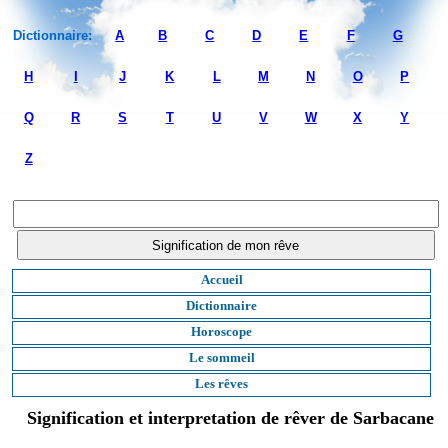
Dictionnaire:
A
B
C
D
E
F
G
H
I
J
K
L
M
N
O
P
Q
R
S
T
U
V
W
X
Y
Z
Accueil
Dictionnaire
Horoscope
Le sommeil
Les rêves
Signification et interpretation de rêver de Sarbacane