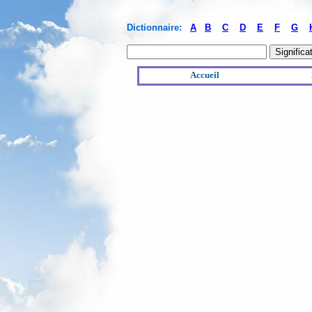
Dictionnaire:
A
B
C
D
E
F
G
Accueil