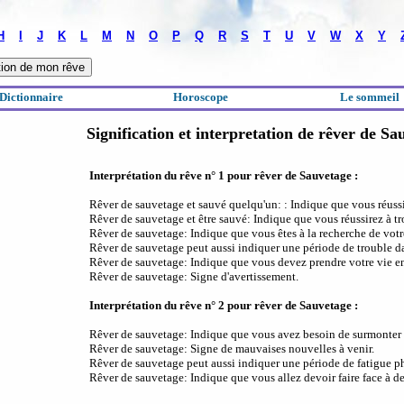
H
I
J
K
L
M
N
O
P
Q
R
S
T
U
V
W
X
Y
Dictionnaire
Horoscope
Le sommeil
Signification et interpretation de rêver de Sa
Interprétation du rêve n° 1 pour rêver de Sauvetage :
Rêver de sauvetage et sauvé quelqu'un: : Indique que vous réussi
Rêver de sauvetage et être sauvé: Indique que vous réussirez à tro
Rêver de sauvetage: Indique que vous êtes à la recherche de votr
Rêver de sauvetage peut aussi indiquer une période de trouble da
Rêver de sauvetage: Indique que vous devez prendre votre vie e
Rêver de sauvetage: Signe d'avertissement.
Interprétation du rêve n° 2 pour rêver de Sauvetage :
Rêver de sauvetage: Indique que vous avez besoin de surmonter le
Rêver de sauvetage: Signe de mauvaises nouvelles à venir.
Rêver de sauvetage peut aussi indiquer une période de fatigue p
Rêver de sauvetage: Indique que vous allez devoir faire face à des