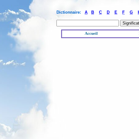
Dictionnaire:
A
B
C
D
E
F
G
Accueil