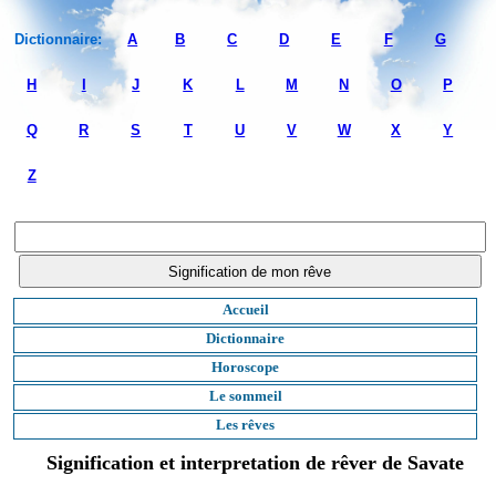
Dictionnaire:
A
B
C
D
E
F
G
H
I
J
K
L
M
N
O
P
Q
R
S
T
U
V
W
X
Y
Z
Accueil
Dictionnaire
Horoscope
Le sommeil
Les rêves
Signification et interpretation de rêver de Savate