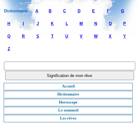
Dictionnaire:
A
B
C
D
E
F
G
H
I
J
K
L
M
N
O
P
Q
R
S
T
U
V
W
X
Y
Z
Accueil
Dictionnaire
Horoscope
Le sommeil
Les rêves