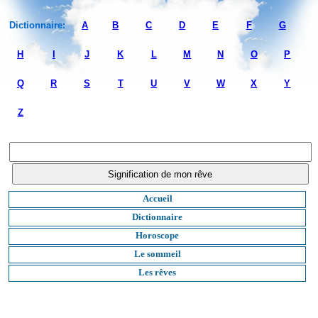
Dictionnaire:
A
B
C
D
E
F
G
H
I
J
K
L
M
N
O
P
Q
R
S
T
U
V
W
X
Y
Z
Accueil
Dictionnaire
Horoscope
Le sommeil
Les rêves