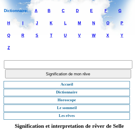
Dictionnaire:
A
B
C
D
E
F
G
H
I
J
K
L
M
N
O
P
Q
R
S
T
U
V
W
X
Y
Z
Accueil
Dictionnaire
Horoscope
Le sommeil
Les rêves
Signification et interpretation de rêver de Selle