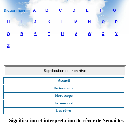
Dictionnaire:
A
B
C
D
E
F
G
H
I
J
K
L
M
N
O
P
Q
R
S
T
U
V
W
X
Y
Z
Accueil
Dictionnaire
Horoscope
Le sommeil
Les rêves
Signification et interpretation de rêver de Semailles