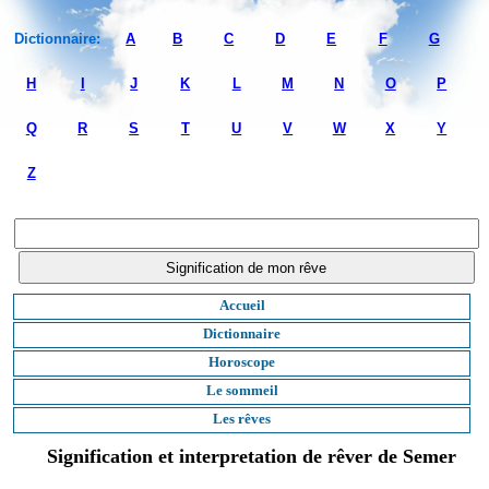
Dictionnaire:
A
B
C
D
E
F
G
H
I
J
K
L
M
N
O
P
Q
R
S
T
U
V
W
X
Y
Z
Accueil
Dictionnaire
Horoscope
Le sommeil
Les rêves
Signification et interpretation de rêver de Semer