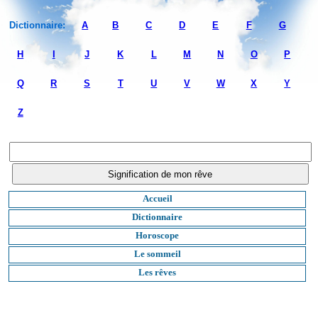
Dictionnaire:
A
B
C
D
E
F
G
H
I
J
K
L
M
N
O
P
Q
R
S
T
U
V
W
X
Y
Z
Accueil
Dictionnaire
Horoscope
Le sommeil
Les rêves