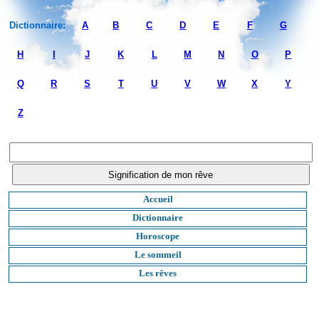
Dictionnaire:
A
B
C
D
E
F
G
H
I
J
K
L
M
N
O
P
Q
R
S
T
U
V
W
X
Y
Z
Accueil
Dictionnaire
Horoscope
Le sommeil
Les rêves