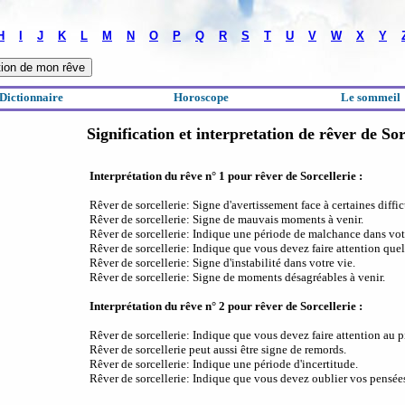
H
I
J
K
L
M
N
O
P
Q
R
S
T
U
V
W
X
Y
Dictionnaire
Horoscope
Le sommeil
Signification et interpretation de rêver de Sor
Interprétation du rêve n° 1 pour rêver de Sorcellerie :
Rêver de sorcellerie: Signe d'avertissement face à certaines diffic
Rêver de sorcellerie: Signe de mauvais moments à venir.
Rêver de sorcellerie: Indique une période de malchance dans vot
Rêver de sorcellerie: Indique que vous devez faire attention qu
Rêver de sorcellerie: Signe d'instabilité dans votre vie.
Rêver de sorcellerie: Signe de moments désagréables à venir.
Interprétation du rêve n° 2 pour rêver de Sorcellerie :
Rêver de sorcellerie: Indique que vous devez faire attention au p
Rêver de sorcellerie peut aussi être signe de remords.
Rêver de sorcellerie: Indique une période d'incertitude.
Rêver de sorcellerie: Indique que vous devez oublier vos pensées