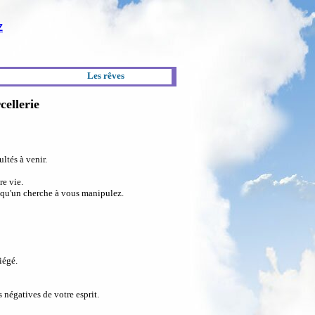
Z
Les rêves
cellerie
ultés à venir.
re vie.
elqu'un cherche à vous manipulez.
iégé.
 négatives de votre esprit.