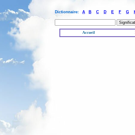
Dictionnaire:
A
B
C
D
E
F
G
Accueil