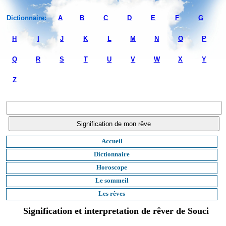
Dictionnaire:
A
B
C
D
E
F
G
H
I
J
K
L
M
N
O
P
Q
R
S
T
U
V
W
X
Y
Z
Accueil
Dictionnaire
Horoscope
Le sommeil
Les rêves
Signification et interpretation de rêver de Souci