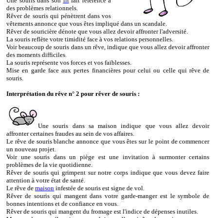
Une souris dans son
lit
fait référence à
des problèmes relationnels.
Rêver de souris qui pénètrent dans vos
vêtements annonce que vous êtes impliqué dans un scandale.
Rêver de souricière dénote que vous allez devoir affronter l'adversité.
La souris reflète votre timidité face à vos relations personnelles.
Voir beaucoup de souris dans un rêve, indique que vous allez devoir affronter
des moments difficiles.
La souris représente vos forces et vos faiblesses.
Mise en garde face aux pertes financières pour celui ou celle qui rêve de
souris.
Interprétation du rêve n° 2 pour rêver de souris :
Une souris dans sa maison indique que vous allez devoir
affronter certaines fraudes au sein de vos affaires.
Le rêve de souris blanche annonce que vous êtes sur le point de commencer
un nouveau projet.
Voir une souris dans un piège est une invitation à surmonter certains
problèmes de la vie quotidienne.
Rêver de souris qui grimpent sur notre corps indique que vous devez faire
attention à votre état de santé.
Le rêve de
maison
infestée de souris est signe de vol.
Rêver de souris qui mangent dans votre garde-manger est le symbole de
bonnes intentions et de confiance en vous.
Rêver de souris qui mangent du fromage est l'indice de dépenses inutiles.