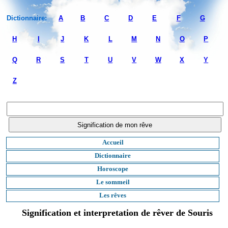
Dictionnaire:
A
B
C
D
E
F
G
H
I
J
K
L
M
N
O
P
Q
R
S
T
U
V
W
X
Y
Z
Accueil
Dictionnaire
Horoscope
Le sommeil
Les rêves
Signification et interpretation de rêver de Souris