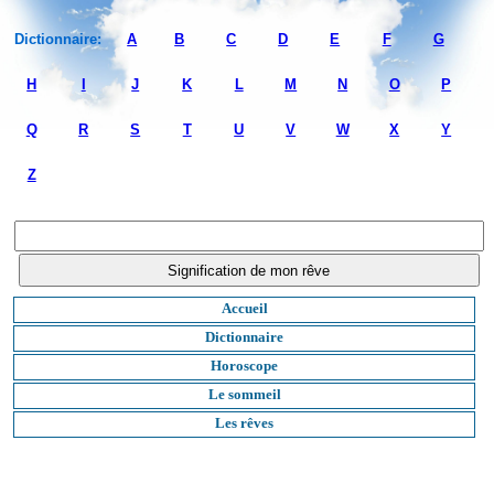
Dictionnaire:
A
B
C
D
E
F
G
H
I
J
K
L
M
N
O
P
Q
R
S
T
U
V
W
X
Y
Z
Accueil
Dictionnaire
Horoscope
Le sommeil
Les rêves