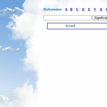
Dictionnaire:
A
B
C
D
E
F
G
Accueil