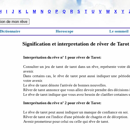
H
I
J
K
L
M
N
O
P
Q
R
S
T
U
V
W
X
Y
Dictionnaire
Horoscope
Le sommeil
Signification et interpretation de rêver de Tarot
Interprétation du rêve n° 1 pour rêver de Tarot:
Consulter un jeu de tarot de tarot dans un rêve, représente votre dé
avenir.
Dans certains cas, le rêve de tarot peut aussi indiquer une périod
votre avenir.
Le rêve de tarot dénote l'arrivée de bonnes nouvelles.
Rêver de tarot annonce que vous allez devoir prendre des décisions 
Le rêve de tarot indique que vous avez besoin de clarifier certaines 
Interprétation du rêve n° 2 pour rêver de Tarot:
Le rêve de tarot peut aussi indiquer un manque de confiance en soi.
Rêver de tarot est l'indice d'une période de chagrin et de déception.
Avenir prometteur pour celui ou celle qui rêve de tarot.