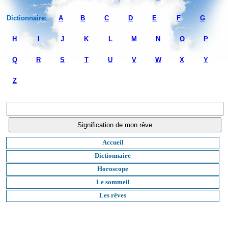
Dictionnaire:
A
B
C
D
E
F
G
H
I
J
K
L
M
N
O
P
Q
R
S
T
U
V
W
X
Y
Z
Accueil
Dictionnaire
Horoscope
Le sommeil
Les rêves