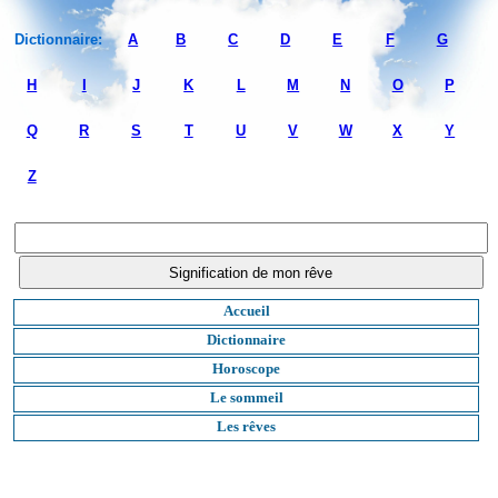
Dictionnaire:
A
B
C
D
E
F
G
H
I
J
K
L
M
N
O
P
Q
R
S
T
U
V
W
X
Y
Z
Accueil
Dictionnaire
Horoscope
Le sommeil
Les rêves