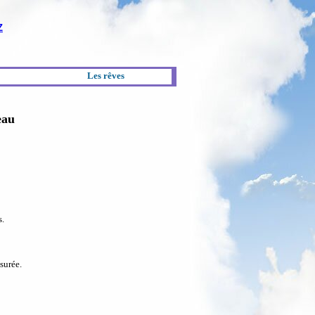
Z
Les rêves
eau
s.
surée.