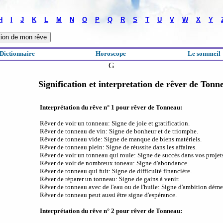
H
I
J
K
L
M
N
O
P
Q
R
S
T
U
V
W
X
Y
Dictionnaire
Horoscope
Le sommeil
G
Signification et interpretation de rêver de Tonn
Interprétation du rêve n° 1 pour rêver de Tonneau:
Rêver de voir un tonneau: Signe de joie et gratification.
Rêver de tonneau de vin: Signe de bonheur et de triomphe.
Rêver de tonneau vide: Signe de manque de biens matériels.
Rêver de tonneau plein: Signe de réussite dans les affaires.
Rêver de voir un tonneau qui roule: Signe de succès dans vos projet
Rêver de voir de nombreux toneau: Signe d'abondance.
Rêver de tonneau qui fuit: Signe de difficulté financière.
Rêver de réparer un tonneau: Signe de gains à venir.
Rêver de tonneau avec de l'eau ou de l'huile: Signe d'ambition déme
Rêver de tonneau peut aussi être signe d'espérance.
Interprétation du rêve n° 2 pour rêver de Tonneau: