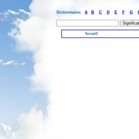
Dictionnaire:
A
B
C
D
E
F
G
Accueil