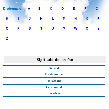
Dictionnaire:
A
B
C
D
E
F
G
H
I
J
K
L
M
N
O
P
Q
R
S
T
U
V
W
X
Y
Z
Accueil
Dictionnaire
Horoscope
Le sommeil
Les rêves