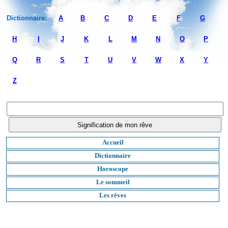
Dictionnaire:
A
B
C
D
E
F
G
H
I
J
K
L
M
N
O
P
Q
R
S
T
U
V
W
X
Y
Z
Accueil
Dictionnaire
Horoscope
Le sommeil
Les rêves