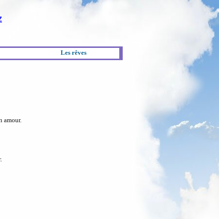
Z
Les rêves
en amour.
.