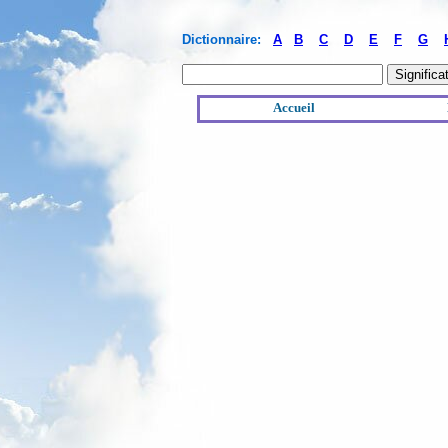
Dictionnaire:
A
B
C
D
E
F
G
Accueil