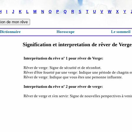
H
I
J
K
L
M
N
O
P
Q
R
S
T
U
V
W
X
Y
Dictionnaire
Horoscope
Le sommeil
Signification et interpretation de rêver de Verge
Interprétation du rêve n° 1 pour rêver de Verge:
Rêver de verge: Signe de sécurité et de réconfort.
Rêver d'être fouetté par une verge: Indique une période de chagrin 
Rêver de verge: Indique que vous êtes une personne influente.
Interprétation du rêve n° 2 pour rêver de verge:
Rêver de verge et s'en servir: Signe de nouvelles perspectives à venir