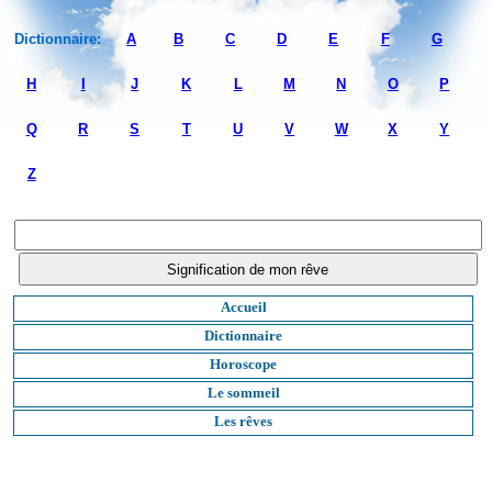
Dictionnaire:
A
B
C
D
E
F
G
H
I
J
K
L
M
N
O
P
Q
R
S
T
U
V
W
X
Y
Z
Accueil
Dictionnaire
Horoscope
Le sommeil
Les rêves