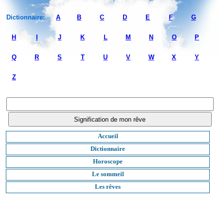
Dictionnaire:
A
B
C
D
E
F
G
H
I
J
K
L
M
N
O
P
Q
R
S
T
U
V
W
X
Y
Z
Accueil
Dictionnaire
Horoscope
Le sommeil
Les rêves