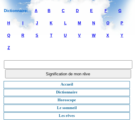
Dictionnaire:
A
B
C
D
E
F
G
H
I
J
K
L
M
N
O
P
Q
R
S
T
U
V
W
X
Y
Z
Accueil
Dictionnaire
Horoscope
Le sommeil
Les rêves